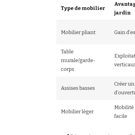
Avantag
Type de mobilier
jardin
Mobilier pliant
Gain d’es
Table
Exploita
murale/garde-
verticau
corps
Créer un 
Assises basses
d’ouvert
Mobilité 
Mobilier léger
facile